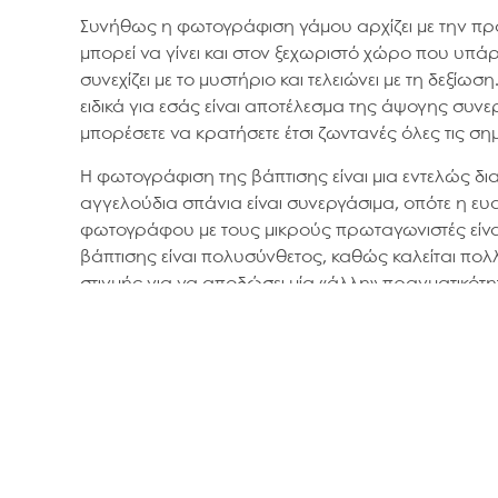
Συνήθως η φωτογράφιση γάμου αρχίζει με την προ
μπορεί να γίνει και στον ξεχωριστό χώρο που υπάρχ
συνεχίζει με το μυστήριο και τελειώνει με τη δεξίω
ειδικά για εσάς είναι αποτέλεσμα της άψογης συν
μπορέσετε να κρατήσετε έτσι ζωντανές όλες τις σημα
Η φωτογράφιση της βάπτισης είναι μια εντελώς δι
αγγελούδια σπάνια είναι συνεργάσιμα, οπότε η ευα
φωτογράφου με τους μικρούς πρωταγωνιστές είν
βάπτισης είναι πολυσύνθετος, καθώς καλείται πολλ
στιγμής για να αποδώσει μία «άλλη» πραγματικότ
φωτογράφος θα συνδυάσει τα συναισθήματα με 
καλλιτεχνική παρέμβαση. Αυτό γίνεται, αν επέμβει
τρόπο που μόνο η πείρα μπορεί να του δείξει.
Στο τέλος, και αφού δείτε το φωτογραφικό υλικό, θ
σωστό λεύκωμα όπως και η σωστή σύνθεση των φ
τις φωτογραφίες σας. Ο σύγχρονος επαγγελματικ
συνεργαζόμενων φωτογράφων μας αποτελεί εγγύη