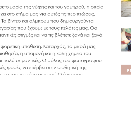
ετοιμασία της νύφης και του γαμπρού, η οποία
ει στο κτήμα μας για αυτές τις περιπτώσεις,
ση. Τα βίντεο και άλμπουμ που δημιουργούνται
εργασίας που έχουμε με τους πελάτες μας. Θα
ντικές στιγμές και να τις βλέπετε ξανά και ξανά.
αφορετική υπόθεση. Καταρχάς, τα μικρά μας
ισθησία, η υπομονή και η καλή χημεία του
αι πολύ σημαντικές. Ο ρόλος του φωτογράφου
ές φορές να επέμβει στην αισθητική της
Ε
ητα αποτυπωμένη σε χαρτί. Ο έμπειρος
τη φυσικότητα των προσώπων μέσα από
 στο φωτισμό, τη σκίαση και τα χρώματα με
α κάνουμε μαζί την επιλογή του λευκώματος. Το
ωτογραφιών, αναδεικνύουν με μοναδικό τρόπο
ός φωτογραφικός εξοπλισμός των
ση πως τα συναισθήματά σας και το ύφος της