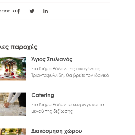
ρασέ το
λες παροχές
Άγιος Στυλιανός
Στο Kτήμα Ρόδον, της οικογένειας
Τριανταφυλλίδη, θα βρείτε τον ιδανικό
Catering
Στο Κτήμα Ρόδον το κέτερινγκ και το
μενού της δεξίωσης
Διακόσμηση χώρου