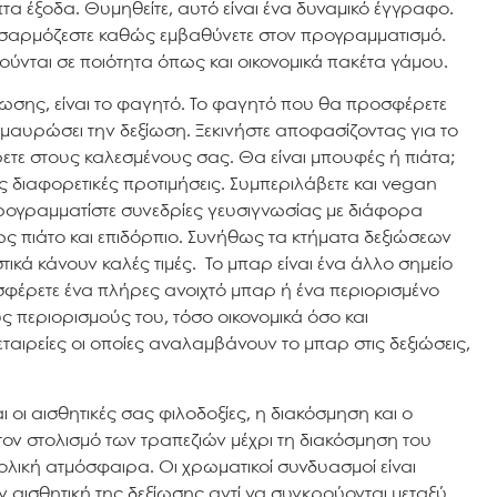
 έξοδα. Θυμηθείτε, αυτό είναι ένα δυναμικό έγγραφο.
οσαρμόζεστε καθώς εμβαθύνετε στον προγραμματισμό.
ρούνται σε ποιότητα όπως και οικονομικά πακέτα γάμου.
ίωσης, είναι το φαγητό. Το φαγητό που θα προσφέρετε
μαυρώσει την δεξίωση. Ξεκινήστε αποφασίζοντας για το
ρετε στους καλεσμένους σας. Θα είναι μπουφές ή πιάτα;
τις διαφορετικές προτιμήσεις. Συμπεριλάβετε και vegan
Προγραμματίστε συνεδρίες γευσιγνωσίας με διάφορα
ίως πιάτο και επιδόρπιο. Συνήθως τα κτήματα δεξιώσεων
ικά κάνουν καλές τιμές. Το μπαρ είναι ένα άλλο σημείο
σφέρετε ένα πλήρες ανοιχτό μπαρ ή ένα περιορισμένο
υς περιορισμούς του, τόσο οικονομικά όσο και
εταιρείες οι οποίες αναλαμβάνουν το μπαρ στις δεξιώσεις,
οι αισθητικές σας φιλοδοξίες, η διακόσμηση και ο
 τον στολισμό των τραπεζιών μέχρι τη διακόσμηση του
νολική ατμόσφαιρα. Οι χρωματικοί συνδυασμοί είναι
 αισθητική της δεξίωσης αντί να συγκρούονται μεταξύ