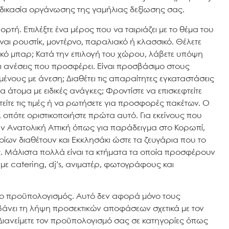
δικασία οργάνωσης της γαμήλιας δεξίωσης σας.
ρτή. Επιλέξτε ένα μέρος που να ταιριάζει με το θέμα του
ίναι ρουστίκ, μοντέρνο, παραλιακό ή κλασσικό. Θέλετε
ακό μπαρ; Κατά την επιλογή του χώρου, λάβετε υπόψη
ι ανέσεις που προσφέρει. Είναι προσβάσιμο στους
ένους με άνεση; Διαθέτει τις απαραίτητες εγκαταστάσεις
τομα με ειδικές ανάγκες; Φροντίστε να επισκεφτείτε
είτε τις τιμές ή να ρωτήσετε για προσφορές πακέτων. Ο
 οπότε οριστικοποιήστε πρώτα αυτό. Για εκείνους που
την Ανατολική Αττική όπως για παράδειγμα στο Κορωπί,
ων διαθέτουν και Εκκλησάκι ώστε τα ζευγάρια που το
υς. Μάλιστα πολλά είναι τα κτήματα τα οποία προσφέρουν
 catering, dj’s, ανιματέρ, φωτογράφους και
αι ο προϋπολογισμός. Αυτό δεν αφορά μόνο τους
βάνει τη λήψη προσεκτικών αποφάσεων σχετικά με τον
ιανείμετε τον προϋπολογισμό σας σε κατηγορίες όπως