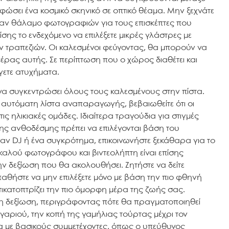
ώσει ένα κοσμικό σκηνικό σε οπτικό θέαμα. Μην ξεχνάτε
έναν θάλαμο φωτογραφιών για τους επισκέπτες που
ίσης το ενδεχόμενο να επιλέξετε μικρές γλάστρες με
 τραπεζιών. Οι καλεσμένοι φεύγοντας, θα μπορούν να
έρας αυτής. Σε περίπτωση που ο χώρος διαθέτει και
γετε ατυχήματα.
 να συγκεντρώσει όλους τους καλεσμένους στην πίστα.
α αυτόματη λίστα αναπαραγωγής, βεβαιωθείτε ότι οι
τις ηλικιακές ομάδες. Ιδιαίτερα τραγούδια για στιγμές
ης ανθοδέσμης πρέπει να επιλέγονται βάση του
ναν DJ ή ένα συγκρότημα, επικοινωνήστε ξεκάθαρα για το
νός καλού φωτογράφου και βιντεολήπτη είναι επίσης
ην δεξίωση που θα ακολουθήσει. Ζητήστε να δείτε
θήστε να μην επιλέξετε μόνο με βάση την πιο φθηνή
κατοπτρίζει την πιο όμορφη μέρα της ζωής σας.
η δεξίωση, περιγράφοντας πότε θα πραγματοποιηθεί
γαριού, την κοπή της γαμήλιας τούρτας μέχρι τον
α με βασικούς συμμετέχοντες, όπως ο υπεύθυνος