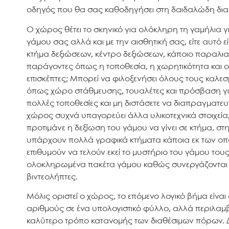
οδηγός που θα σας καθοδηγήσει στη δαιδαλώδη δια
Ο χώρος θέτει το σκηνικό για ολόκληρη τη γαμήλια γιο
γάμου σας αλλά και με την αισθητική σας, είτε αυτό ε
κτήμα δεξιώσεων, κέντρο δεξιώσεων, κάποιο παραλι
παράγοντες όπως η τοποθεσία, η χωρητικότητα και ο
επισκέπτες; Μπορεί να φιλοξενήσει όλους τους καλεσμ
όπως χώρο στάθμευσης, τουαλέτες και πρόσβαση για ά
πολλές τοποθεσίες και μη διστάσετε να διαπραγματευτ
χώρος συχνά υπαγορεύει άλλα υλικοτεχνικά στοιχεία,
προτιμάνε η δεξίωση του γάμου να γίνει σε κτήμα, σ
υπάρχουν πολλά γραφικά κτήματα κάποια εκ των οποί
επιθυμούν να τελούν εκεί το μυστήριο του γάμου το
ολοκληρωμένα πακέτα γάμου καθώς συνεργάζονται με
βιντεολήπτες.
Μόλις οριστεί ο χώρος, το επόμενο λογικό βήμα είν
αριθμούς σε ένα υπολογιστικό φύλλο, αλλά περιλαμ
καλύτερο τρόπο κατανομής των διαθέσιμων πόρων. Δ