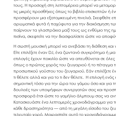
τους. Η προσοχή στη λεπτομέρεια μπορεί να μεταμορφ
τις μικρές προσθήκες όπως το βιβλίο επισκεπτών ή 
προσφέρουν μια εξατομικευμένη πινελιά. Σκεφθείτε επ
αρωματικά φυτά ή παχύφυτα για την διακόσμηση των
παίρνουν τα γλαστράκια μαζί τους ως ενθύμιο της ημ
πισίνα, σκεφτείτε να την διασφαλίσετε ώστε να αποφύ
Η σωστή μουσική μπορεί να ανεβάσει τη διάθεση και
Είτε επιλέξετε έναν DJ, ένα ζωντανό συγκρότημα ή μι
επιλογές έχουν ποικιλία ώστε να απευθύνεται σε όλες 
όπως ο πρώτος χορός του ζευγαριού ή το πέταγμα τ
προσωπικού γούστου του ζευγαριού. Εάν επιλέξετε έ
τι θέλετε αλλά και για το τι δεν θέλετε. Η επιλογή ε
σημαντική τόσο για την ώρα του γάμου όσο και για τ
δουλειές των υποψήφιων συνεργατών σας και προσπα
προσφορά έτσι ώστε το γαμήλιο άλμπουμ σας να αντι
Κατασκευάστε ένα λεπτομερές χρονοδιάγραμμα για τ
κάθε δραστηριότητα — από τη μεγάλη είσοδο του ζευ
τελευταίο χορό. Μοιραστείτε αυτό το χρονοδιάγραμμ