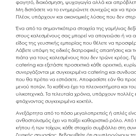
φαγητό, διακόσμηση, ψυχαγωγία αλλά και απρόβλεπτα
Μη διστάσετε να το ενημερώνετε συνεχώς και να πρ
Πλέον, υπάρχουν και οικονομικές λύσεις που δεν στε
Ένα από τα σημαντικότερα στοιχεία της γαμήλιας δεξ
στους καλεσμένους σας μπορεί να απογειώσει ή να α
είδος της γευστικής εμπειρίας που θέλετε να προσφέ
Λάβετε υπόψη τις ειδικές διατροφικές απαιτήσεις και 
πιάτα για τους καλεσμένους που δεν τρώνε κρέας. 
catering και εξετάστε προσεκτικά κάθε ορεκτικό, κυρ
συνεργάζονται με συγκεκριμένα catering και συνδυαστ
που θα πρέπει να εστιάσετε. Αποφασίστε εάν θα προ
μενού ποτών. Το καθένα έχει τα πλεονεκτήματα και το
υλικοτεχνικά. Τα τελευταία χρόνια, υπάρχουν πολλές 
φτιάχνοντας συγκεκριμένα κοκτέιλ.
Ανεξάρτητα από το πόσο μεγαλοπρεπείς ή απλές είναι 
ανθοστολισμός έχει να παίξει καθοριστικό ρόλο. Από
κήπου ή των τοίχων, κάθε στοιχείο συμβάλλει στη συ
ζωτικής σημασίας. Βεβαιωθείτε ότι συμπληρώνουν την